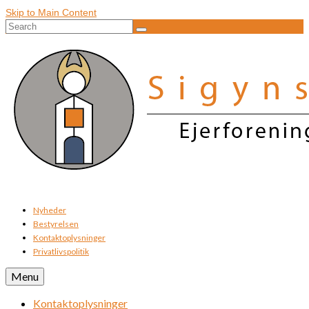
Skip to Main Content
Search
for:
Nyheder
Bestyrelsen
Kontaktoplysninger
Privatlivspolitik
Menu
Kontaktoplysninger