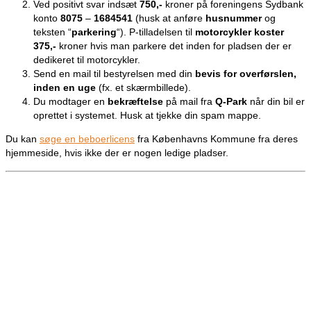
Ved positivt svar indsæt
750,-
kroner på foreningens Sydbank
konto
8075
–
1684541
(husk at anføre
husnummer
og
teksten “
parkering
“). P-tilladelsen til
motorcykler koster
375,-
kroner hvis man parkere det inden for pladsen der er
dedikeret til motorcykler.
Send en mail til bestyrelsen med din
bevis for overførslen,
inden en uge
(fx. et skærmbillede).
Du modtager en
bekræftelse
på mail fra
Q-Park
når din bil er
oprettet i systemet. Husk at tjekke din spam mappe.
Du kan
søge en beboerlicens
fra Københavns Kommune fra deres
hjemmeside, hvis ikke der er nogen ledige pladser.