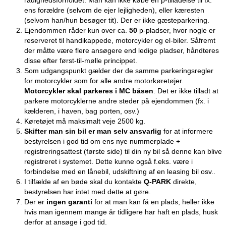
ens
forældre
(selvom de
ejer lejligheden
), eller
kæresten
(selvom han/hun besøger tit). Der er ikke gæsteparkering.
Ejendommen råder kun over ca.
50
p-pladser, hvor nogle er
reserveret til handikappede, motorcykler og el-biler. Såfremt
der måtte være flere ansøgere end ledige pladser, håndteres
disse efter først-til-mølle princippet.
Som udgangspunkt gælder der de samme parkeringsregler
for motorcykler som for alle andre motorkøretøjer.
Motorcykler skal parkeres i MC båsen
. Det er ikke tilladt at
parkere motorcyklerne andre steder på ejendommen (fx. i
kælderen, i haven, bag porten, osv.)
Køretøjet må maksimalt veje 2500 kg.
Skifter man sin bil er man selv ansvarlig
for at informere
bestyrelsen i god tid om ens nye nummerplade +
registreringsattest (første side) til din ny bil så denne kan blive
registreret i systemet. Dette kunne også f.eks. være i
forbindelse med en lånebil, udskiftning af en leasing bil osv..
I tilfælde af en bøde skal du kontakte
Q-PARK
direkte,
bestyrelsen har intet med dette at gøre.
Der er
ingen garanti
for at man kan få en plads, heller ikke
hvis man igennem mange år tidligere har haft en plads, husk
derfor at ansøge i god tid.