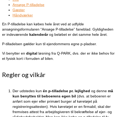
Ansøge P-tilladelse
Gæster
Håndværker
En P-tilladelse kan købes hele året ved at udfylde
ansøgningsformularen “Ansøge P-tilladelse” faneblad. Gyldigheden
er indeværende
kalenderår
og beløbet er det samme hele året.
P-tilladelsen gælder kun til ejendommens egne p-pladser.
Vi benytter en
digital
løsning fra Q-PARK, dvs. der er ikke behov for
et fysisk kort i forruden af bilen.
Regler og vilkår
Der udstedes kun
én p-tilladelse pr. lejlighed
og denne
må
kun benyttes til beboerens egen bil
(dvs. at beboeren er
anført som ejer eller primært burger af køretøjet på
registreringsattesten). Hvis køretøjet er en firmabil, skal der
fremvises attest fra arbejdsgiveren til bekræftelse af ejer- og
rådighedsforholdet. Man kan ikke købe en p-tilladelse til fx.