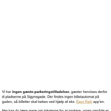
Vi har
ingen gæste-parkeringstilladelser
, gæster henvises derfor
til pladserne på Sigynsgade.
Der findes ingen billetautomat på
gaden, så billetter skal købes ved hjælp af
eks.
Easy Park
app’en.
Her kan du læse mere om taksterne for at parkere, vores område er