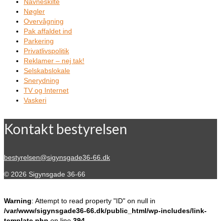
Navneskilte
Nøgler
Overvågning
Pak affaldet ind
Parkering
Privatlivspolitik
Reklamer – nej tak!
Selskabslokale
Snerydning
TV og Internet
Vaskeri
Kontakt bestyrelsen
bestyrelsen@sigynsgade36-66.dk
© 2026 Sigynsgade 36-66
Warning
: Attempt to read property "ID" on null in
/var/www/sigynsgade36-66.dk/public_html/wp-includes/link-
template.php
on line
394