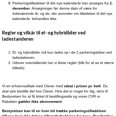
Parkeringstilladelser til det nye kalenderår kan ansøges fra
1.
december
.
Ansøgninger
før denne dato vil være for
inde
værende år
, og de, der anmoder om tilladelser til det nye
kalenderår, behandles ikke.
Regler og vilkår til el- og hybridbiler ved
ladestanderen
El- og hybridbiler må kun lades op i de 2 parkeringsbåse ved
ladestationen.
Udover ovenstående har vi disse regler (klik for at se et større
billede).
Vi en erhvervsaftale med Clever med
rabat i prisen pr. kwh
. Du
skal selv bestille det hos Clever. Hvis det er noget for dig, skriv til
Bestyrelsen for at få linket til bestillingsside og vores CVR nr.
Rabatten
gælder ikke abonnement
.
Bestyrelsen kan til en hver tid trække parkeringstilladelsen
tilbage hvis ikke bilens tilhørsforhold kan bevises. Overholdes