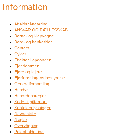
Information
Affaldshåndtering
ANSVAR OG FÆLLESSKAB
Barne- og klapvogne
Bore- og banketider
Contact
Cykler
Effekter i opgangen
Ejendommen
Ejere og lejere
Ejerforeningens bestyrelse
Generalforsamling
Husdyr
Husordensregler
Kode til gitterport
Kontaktoplysninger
Navneskilte
Nøgler
Overvågning
Pak affaldet ind